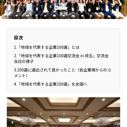
長野エリア
岐阜エリア
静岡エリア
愛知エリア
三重エリア
滋賀エリア
京都エリア
大阪市エリア
目次
北摂エリア
堺・泉州エリア
1
.
「地域を代表する企業100選」とは
河内エリア
兵庫エリア
2
.
「地域を代表する企業100選交流会 in 埼玉」交流会
奈良エリア
和歌山エリア
当日の様子
鳥取エリア
島根エリア
3
.
100選に選出されて良かったこと（各企業様からのコ
メント）
岡山エリア
広島エリア
4
.
「地域を代表する企業100選」を全国へ
山口エリア
徳島エリア
香川エリア
愛媛エリア
高知エリア
福岡エリア
佐賀エリア
長崎エリア
熊本エリア
大分エリア