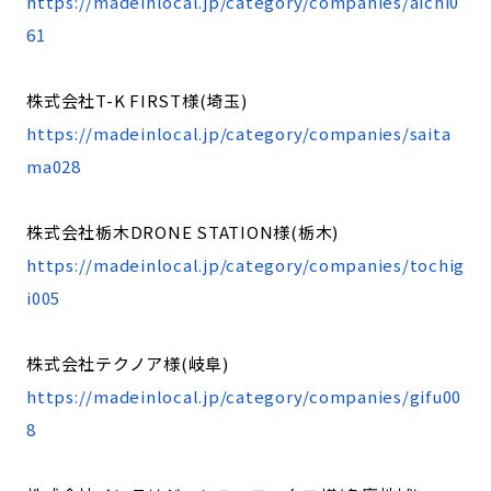
https://madeinlocal.jp/category/companies/aichi0
61
株式会社T-K FIRST様(埼玉)
https://madeinlocal.jp/category/companies/saita
ma028
株式会社栃木DRONE STATION様(栃木)
https://madeinlocal.jp/category/companies/tochig
i005
株式会社テクノア様(岐阜)
https://madeinlocal.jp/category/companies/gifu00
8