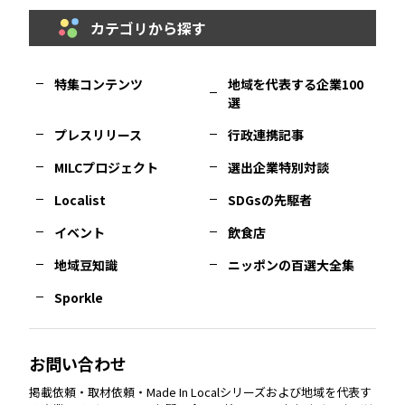
カテゴリから探す
福岡
エリア
島根
エリア
大阪市
エリア
福井
エリア
千葉
エリア
山形
エリア
特集コンテンツ
地域を代表する企業100
選
佐賀
エリア
岡山
エリア
北摂
エリア
長野
エリア
東京23区
エリア
福島
エリア
プレスリリース
行政連携記事
MILCプロジェクト
選出企業特別対談
長崎
エリア
広島
エリア
堺・泉州
エリア
岐阜
エリア
多摩
エリア
Localist
SDGsの先駆者
イベント
飲食店
熊本
エリア
山口
エリア
河内
エリア
静岡
エリア
神奈川
エリア
地域豆知識
ニッポンの百選大全集
Sporkle
大分
エリア
徳島
エリア
兵庫
エリア
愛知
エリア
山梨
エリア
お問い合わせ
掲載依頼・取材依頼・Made In Localシリーズおよび地域を代表す
宮崎
エリア