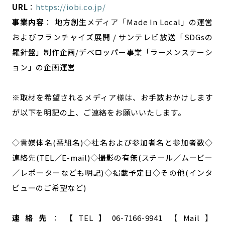
URL
：
https://iobi.co.jp/
事業内容
： 地方創生メディア「Made In Local」の運営
およびフランチャイズ展開 / サンテレビ放送「SDGsの
羅針盤」制作企画/デベロッパー事業「ラーメンステーシ
ョン」の企画運営
※取材を希望されるメディア様は、お手数おかけします
が以下を明記の上、ご連絡をお願いいたします。
◇貴媒体名(番組名)◇社名および参加者名と参加者数◇
連絡先(TEL／E-mail)◇撮影の有無(スチール／ムービー
／レポーターなども明記)◇掲載予定日◇その他(インタ
ビューのご希望など)
連絡先
：【TEL】06-7166-9941 【Mail】