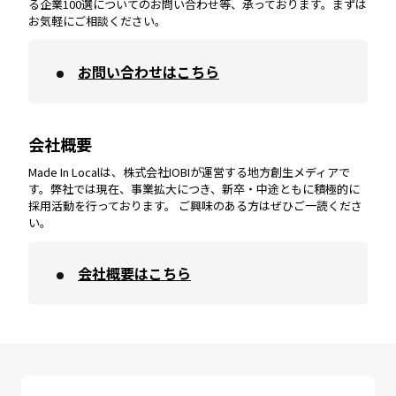
香川
エリア
奈良
エリア
三重
エリア
る企業100選についてのお問い合わせ等、承っております。まずは
お気軽にご相談ください。
お問い合わせはこちら
鹿児島
エリア
愛媛
エリア
和歌山
エリア
会社概要
沖縄
エリア
高知
エリア
Made In Localは、株式会社IOBIが運営する地方創生メディアで
す。弊社では現在、事業拡大につき、新卒・中途ともに積極的に
採用活動を行っております。 ご興味のある方はぜひご一読くださ
い。
会社概要はこちら