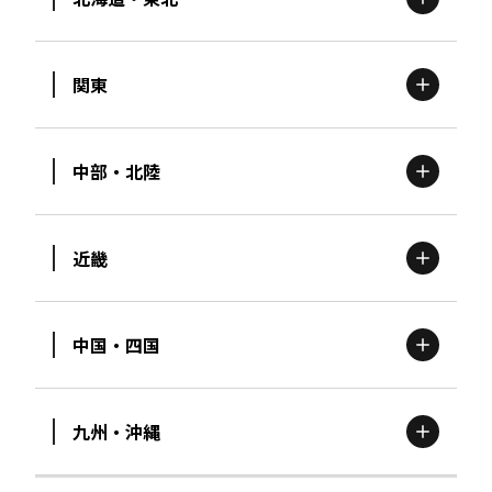
関東
北海道
エリア
中部・北陸
茨城
エリア
青森
エリア
近畿
新潟
エリア
栃木
エリア
岩手
エリア
中国・四国
滋賀
エリア
富山
エリア
群馬
エリア
宮城
エリア
九州・沖縄
鳥取
エリア
京都
エリア
石川
エリア
埼玉
エリア
秋田
エリア