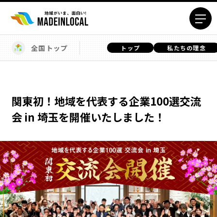
全国トップ
トップ
私たちの理念
エリアから探す
北海道エリア
青森エリア
岩手エリア
宮城エリア
関東初！地域を代表する企業100選交流
秋田エリア
山形エリア
会 in 埼玉を開催いたしました！
福島エリア
茨城エリア
栃木エリア
群馬エリア
埼玉エリア
千葉エリア
東京23区エリア
多摩エリア
神奈川エリア
新潟エリア
富山エリア
石川エリア
福井エリア
山梨エリア