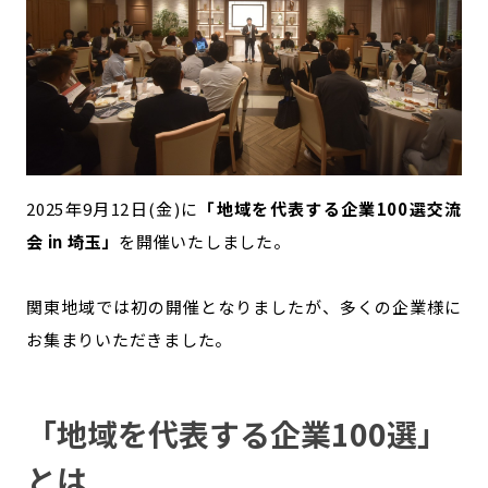
宮崎エリア
鹿児島エリア
沖縄エリア
カテゴリから探す
特集コンテンツ
地域を代表する 企業100選
2025年9月12日(金)に
「地域を代表する企業100選交流
プレスリリース
行政連携記事
会 in 埼玉」
を開催いたしました。
MILCプロジェクト
選出企業特別対談
Localist
SDGsの先駆者
関東地域では初の開催となりましたが、多くの企業様に
イベント
飲食店
お集まりいただきました。
地域豆知識
ニッポンの百選大全集
Sporkle
「地域を代表する企業100選」
とは
「人」から探す