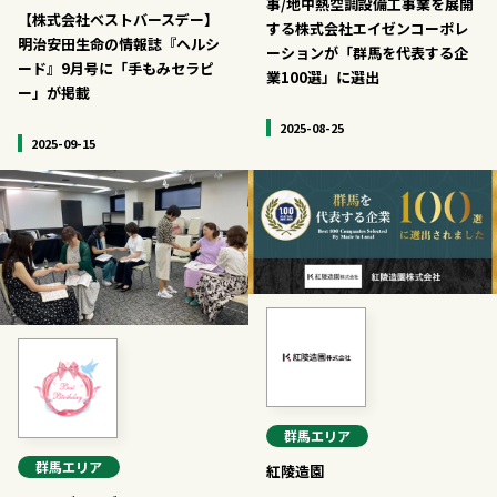
事/地中熱空調設備工事業を展開
【株式会社ベストバースデー】
する株式会社エイゼンコーポレ
明治安田生命の情報誌『ヘルシ
ーションが「群馬を代表する企
ード』9月号に「手もみセラピ
業100選」に選出
ー」が掲載
2025-08-25
2025-09-15
群馬
エリア
群馬
エリア
紅陵造園