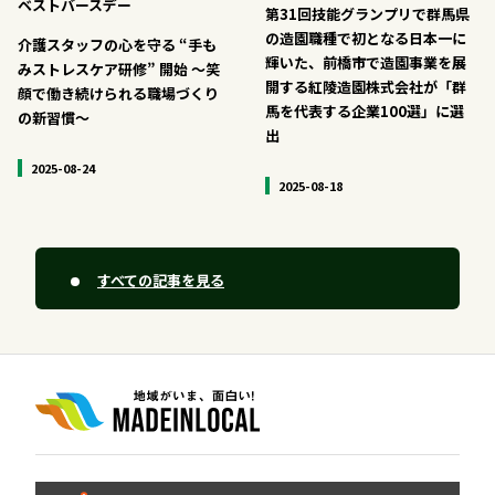
ベストバースデー
第31回技能グランプリで群馬県
の造園職種で初となる日本一に
介護スタッフの心を守る “手も
輝いた、前橋市で造園事業を展
みストレスケア研修” 開始 〜笑
開する紅陵造園株式会社が「群
顔で働き続けられる職場づくり
馬を代表する企業100選」に選
の新習慣〜
出
2025-08-24
2025-08-18
すべての記事を見る