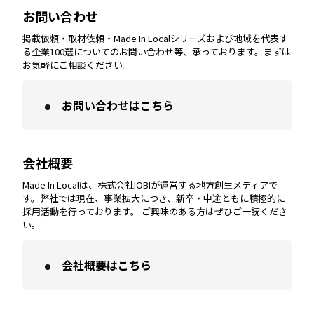
お問い合わせ
掲載依頼・取材依頼・Made In Localシリーズおよび地域を代表す
宮崎
エリア
香川
エリア
奈良
エリア
三重
エリア
る企業100選についてのお問い合わせ等、承っております。まずは
お気軽にご相談ください。
お問い合わせはこちら
鹿児島
エリア
愛媛
エリア
和歌山
エリア
会社概要
沖縄
エリア
高知
エリア
Made In Localは、株式会社IOBIが運営する地方創生メディアで
す。弊社では現在、事業拡大につき、新卒・中途ともに積極的に
採用活動を行っております。 ご興味のある方はぜひご一読くださ
い。
会社概要はこちら