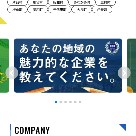
片品村
川場村
昭和村
みなかみ町
玉村町
宮崎エリア
鹿児島エリア
板倉町
明和町
千代田町
大泉町
邑楽町
沖縄エリア
カテゴリから探す
特集コンテンツ
地域を代表する 企業100選
プレスリリース
行政連携記事
MILCプロジェクト
選出企業特別対談
Localist
SDGsの先駆者
イベント
飲食店
地域豆知識
ニッポンの百選大全集
Sporkle
COMPANY
「人」から探す