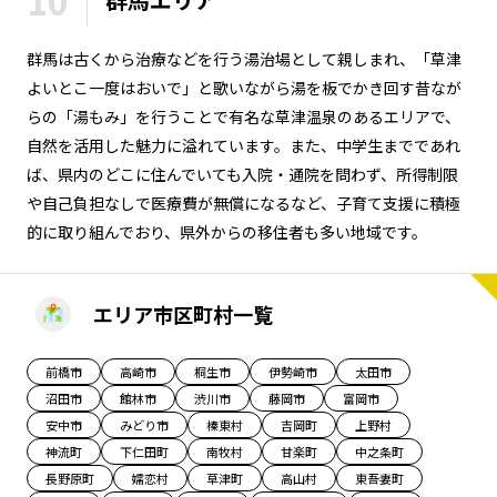
10
長野エリア
岐阜エリア
群馬は古くから治療などを行う湯治場として親しまれ、「草津
静岡エリア
愛知エリア
よいとこ一度はおいで」と歌いながら湯を板でかき回す昔なが
三重エリア
滋賀エリア
らの「湯もみ」を行うことで有名な草津温泉のあるエリアで、
京都エリア
大阪市エリア
自然を活用した魅力に溢れています。また、中学生までであれ
北摂エリア
堺・泉州エリア
ば、県内のどこに住んでいても入院・通院を問わず、所得制限
河内エリア
兵庫エリア
や自己負担なしで医療費が無償になるなど、子育て支援に積極
的に取り組んでおり、県外からの移住者も多い地域です。
奈良エリア
和歌山エリア
鳥取エリア
島根エリア
岡山エリア
広島エリア
エリア市区町村一覧
山口エリア
徳島エリア
香川エリア
愛媛エリア
前橋市
高崎市
桐生市
伊勢崎市
太田市
沼田市
館林市
渋川市
藤岡市
富岡市
高知エリア
福岡エリア
安中市
みどり市
榛東村
吉岡町
上野村
佐賀エリア
長崎エリア
神流町
下仁田町
南牧村
甘楽町
中之条町
熊本エリア
大分エリア
長野原町
嬬恋村
草津町
高山村
東吾妻町