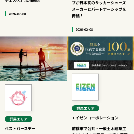
チェスⓇ」活用開始
ブが日本初のサッカーシューズ
メーカーとパートナーシップを
2026-07-08
締結！
2026-02-08
群馬
エリア
エイゼンコーポレーション
群馬
エリア
ベストバースデー
前橋市で公共・一般土木建築工