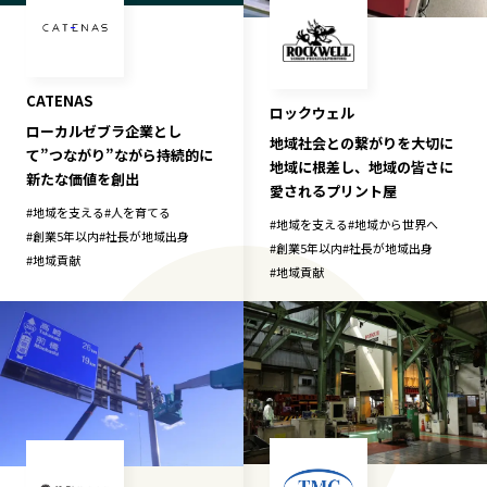
CATENAS
ロックウェル
ローカルゼブラ企業とし
地域社会との繋がりを大切に
て”つながり”ながら持続的に
地域に根差し、地域の皆さに
新たな価値を創出
愛されるプリント屋
#
地域を支える
#
人を育てる
#
地域を支える
#
地域から世界へ
#
創業5年以内
#
社長が地域出身
#
創業5年以内
#
社長が地域出身
#
地域貢献
#
地域貢献