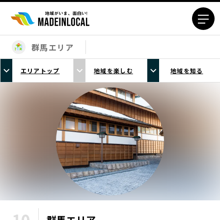
群馬エリア
エリアから探す
エリアトップ
地域を楽しむ
地域を知る
北海道エリア
青森エリア
岩手エリア
宮城エリア
秋田エリア
山形エリア
福島エリア
茨城エリア
栃木エリア
群馬エリア
埼玉エリア
千葉エリア
東京23区エリア
多摩エリア
神奈川エリア
新潟エリア
富山エリア
石川エリア
福井エリア
群馬
エリア
山梨エリア