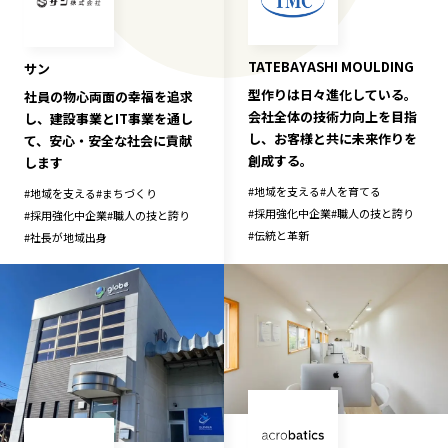
TATEBAYASHI MOULDING
サン
型作りは日々進化している。
社員の物心両面の幸福を追求
会社全体の技術力向上を目指
し、建設事業とIT事業を通し
し、お客様と共に未来作りを
て、安心・安全な社会に貢献
創成する。
します
#
地域を支える
#
人を育てる
#
地域を支える
#
まちづくり
#
採用強化中企業
#
職人の技と誇り
#
採用強化中企業
#
職人の技と誇り
#
伝統と革新
#
社長が地域出身