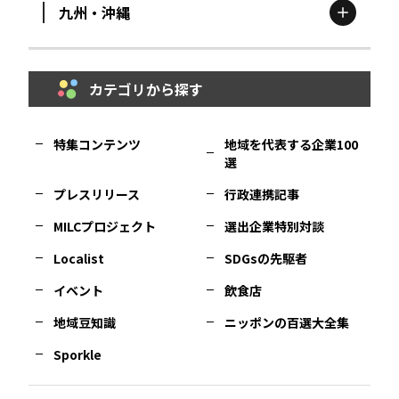
九州・沖縄
鳥取
エリア
京都
エリア
石川
エリア
埼玉
エリア
秋田
エリア
カテゴリから探す
福岡
エリア
島根
エリア
大阪市
エリア
福井
エリア
千葉
エリア
山形
エリア
特集コンテンツ
地域を代表する企業100
選
佐賀
エリア
岡山
エリア
北摂
エリア
長野
エリア
東京23区
エリア
福島
エリア
プレスリリース
行政連携記事
MILCプロジェクト
選出企業特別対談
長崎
エリア
広島
エリア
堺・泉州
エリア
岐阜
エリア
多摩
エリア
Localist
SDGsの先駆者
イベント
飲食店
熊本
エリア
山口
エリア
河内
エリア
静岡
エリア
神奈川
エリア
地域豆知識
ニッポンの百選大全集
Sporkle
大分
エリア
徳島
エリア
兵庫
エリア
愛知
エリア
山梨
エリア