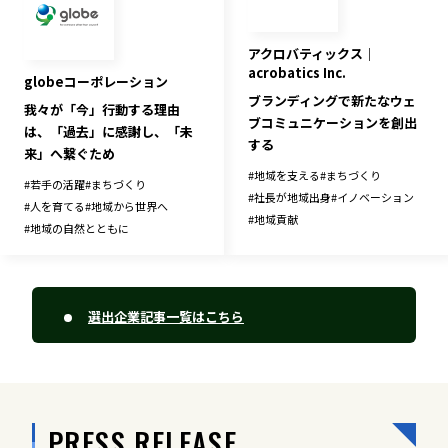
アクロバティックス｜
acrobatics Inc.
globeコーポレーション
ブランディングで新たなウェ
我々が「今」行動する理由
ブコミュニケーションを創出
は、「過去」に感謝し、「未
する
来」へ繋ぐため
#
地域を支える
#
まちづくり
#
若手の活躍
#
まちづくり
#
社長が地域出身
#
イノベーション
#
人を育てる
#
地域から世界へ
#
地域貢献
#
地域の自然とともに
選出企業記事一覧はこちら
PRESS RELEASE