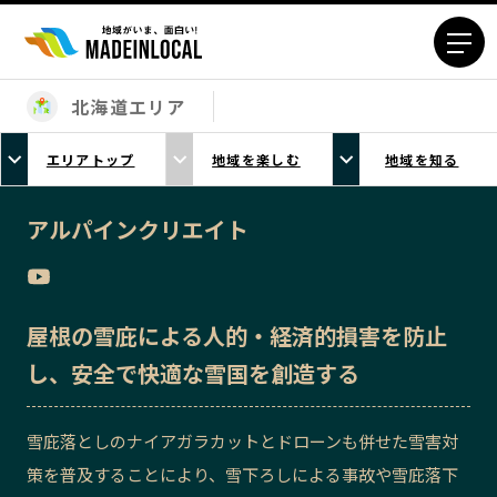
北海道エリア
エリアから探す
エリアトップ
地域を楽しむ
地域を知る
北海道エリア
青森エリア
岩手エリア
宮城エリア
アルパインクリエイト
秋田エリア
山形エリア
福島エリア
茨城エリア
栃木エリア
群馬エリア
屋根の雪庇による人的・経済的損害を防止
埼玉エリア
千葉エリア
し、安全で快適な雪国を創造する
東京23区エリア
多摩エリア
神奈川エリア
新潟エリア
雪庇落としのナイアガラカットとドローンも併せた雪害対
富山エリア
石川エリア
策を普及することにより、雪下ろしによる事故や雪庇落下
福井エリア
山梨エリア