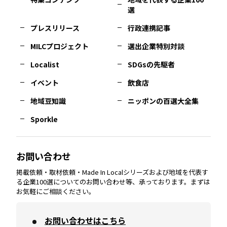
選
佐賀
エリア
岡山
エリア
北摂
エリア
長野
エリア
東京23区
エリア
福島
エリア
プレスリリース
行政連携記事
MILCプロジェクト
選出企業特別対談
長崎
エリア
広島
エリア
堺・泉州
エリア
岐阜
エリア
多摩
エリア
Localist
SDGsの先駆者
イベント
飲食店
熊本
エリア
山口
エリア
河内
エリア
静岡
エリア
神奈川
エリア
地域豆知識
ニッポンの百選大全集
Sporkle
大分
エリア
徳島
エリア
兵庫
エリア
愛知
エリア
山梨
エリア
お問い合わせ
掲載依頼・取材依頼・Made In Localシリーズおよび地域を代表す
宮崎
エリア
香川
エリア
奈良
エリア
三重
エリア
る企業100選についてのお問い合わせ等、承っております。まずは
お気軽にご相談ください。
お問い合わせはこちら
鹿児島
エリア
愛媛
エリア
和歌山
エリア