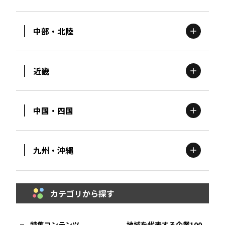
北海道
エリア
中部・北陸
茨城
エリア
青森
エリア
近畿
新潟
エリア
栃木
エリア
岩手
エリア
中国・四国
滋賀
エリア
富山
エリア
群馬
エリア
宮城
エリア
九州・沖縄
鳥取
エリア
京都
エリア
石川
エリア
埼玉
エリア
秋田
エリア
カテゴリから探す
福岡
エリア
島根
エリア
大阪市
エリア
福井
エリア
千葉
エリア
山形
エリア
特集コンテンツ
地域を代表する企業100