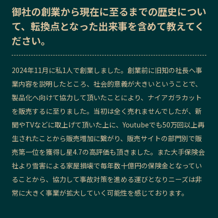
御社の
創業から現在に至るまでの歴史
につい
記事ライター
アンバサダー
て、転換点となった出来事を含めて教えてく
ださい。
お問い合わせ
会社概要
2024年11月に私1人で創業しました。創業前に旧知の社長へ事
業内容を説明したところ、社会的意義が大きいということで、
製品化へ向けて協力して頂いたことにより、ナイアガラカット
を販売するに至りました。当初は全く売れませんでしたが、新
聞やTVなどに取上げて頂いた上に、Youtubeでも50万回以上再
生されたことから販売増加に繋がり、販売サイトの部門別で販
売第一位を獲得し星4.7の高評価も頂きました。また大手保険会
社より雪害による家屋損壊で毎年数十億円の保険金となってい
ることから、協力して事故対策を進める運びとなりニーズは非
常に大きく事業が拡大していく可能性を感じております。