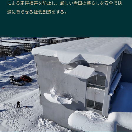
による家屋損害を防止し、厳しい雪国の暮らしを安全で快
長野エリア
岐阜エリア
適に暮らせる社会創造をする。
静岡エリア
愛知エリア
三重エリア
滋賀エリア
京都エリア
大阪市エリア
北摂エリア
堺・泉州エリア
河内エリア
兵庫エリア
奈良エリア
和歌山エリア
鳥取エリア
島根エリア
岡山エリア
広島エリア
山口エリア
徳島エリア
香川エリア
愛媛エリア
高知エリア
福岡エリア
佐賀エリア
長崎エリア
熊本エリア
大分エリア