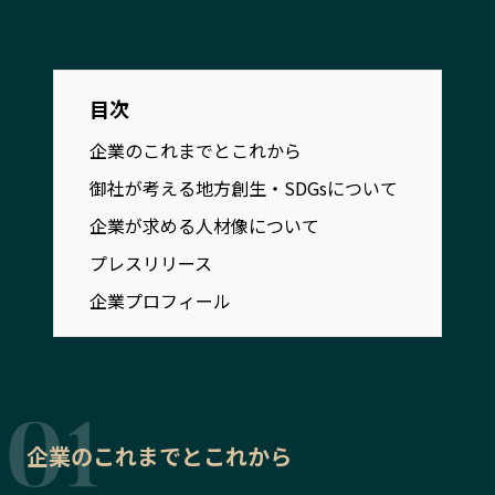
宮崎エリア
鹿児島エリア
沖縄エリア
目次
カテゴリから探す
企業のこれまでとこれから
御社が考える地方創生・SDGsについて
特集コンテンツ
地域を代表する 企業100選
プレスリリース
行政連携記事
企業が求める人材像について
MILCプロジェクト
選出企業特別対談
プレスリリース
Localist
SDGsの先駆者
企業プロフィール
イベント
飲食店
地域豆知識
ニッポンの百選大全集
Sporkle
企業のこれまでとこれから
「人」から探す