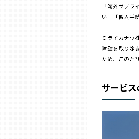
「海外サプラ
三重
い」「輸入手
滋賀
ミライカナウ
障壁を取り除
京都
ため、このた
大阪市
サービス
北摂
堺・泉州
河内