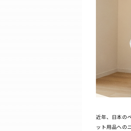
石川
福井
山梨
長野
岐阜
静岡
近年、日本の
愛知
ット用品への