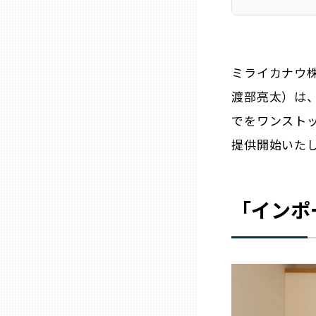
ニッポンの百選大全集
群馬
Sporkle
埼玉
ミライカナウ
渡部亮太）は
千葉
でをワンスト
東京23区
提供開始いた
多摩地域
「インポ
神奈川
新潟
富山