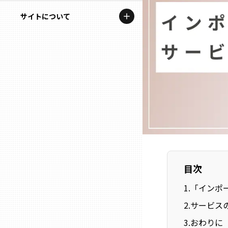
地域を代表する企業100選
記事ライター
サイトについて
岩手
プレスリリース
アンバサダー
私たちの理念
宮城
行政連携記事
お問い合わせ
MILCプロジェクト
秋田
運営会社情報
選出企業特別対談
山形
Localist
SDGsの先駆者
福島
イベント
目次
茨城
1
.
「インポ
飲食店
2
.
サービス
栃木
地域豆知識
3
.
おわりに