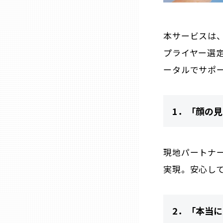
山口
本サービスは
徳島
プライヤー選
香川
ータルでサポ
愛媛
1．「顔の
高知
現地パートナ
福岡
実現。安心し
佐賀
2．「本当
長崎