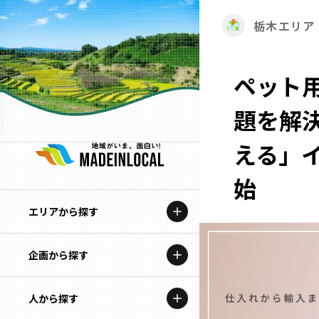
栃木エリア
ペット
題を解
える」
始
エリアから探す
企画から探す
北海道
特集コンテンツ
人から探す
青森