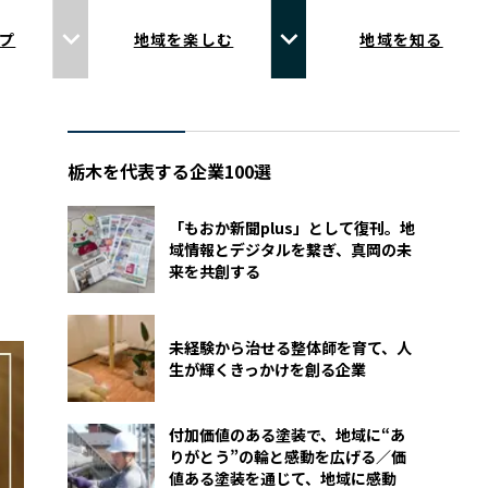
プ
地域を楽しむ
地域を知る
栃木を代表する企業100選
「もおか新聞plus」として復刊。地
域情報とデジタルを繋ぎ、真岡の未
来を共創する
未経験から治せる整体師を育て、人
生が輝くきっかけを創る企業
付加価値のある塗装で、地域に“あ
りがとう”の輪と感動を広げる／価
値ある塗装を通じて、地域に感動